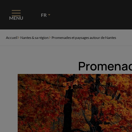
Panneau de gestion des cookies
FR
MENU
Accueil
Nantes & sa région
Promenades et paysages autour de Nantes
Promenad