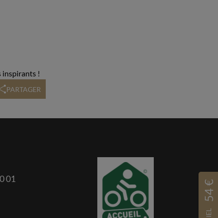
 inspirants !
PARTAGER
00 01
54 €