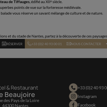
teau de Tiffauges
, édifié au XIIᵉ siècle.
 superbes points de vue sur la forteresse médiévale.
la balade vous réserve un savant mélange de culture et de nature.
ions et du stade de Nantes, partez à la découverte de ces paysages
RÉSERVER
+33 (0)2 40 93 00 01
NOUS CONTACTER
el & Restaurant
+33 (0)2 40 93 
e Beaujoire
Instagram
ue des Pays de la Loire
Facebook
44300 Nantes