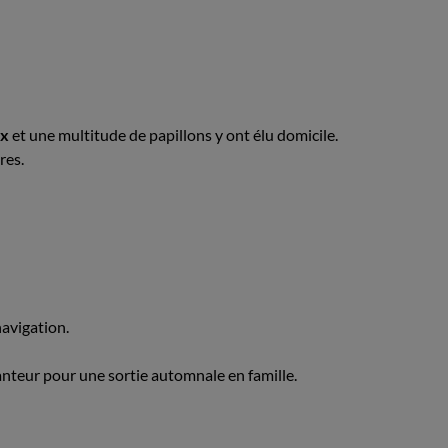
ux
et une multitude de papillons y ont élu domicile.
res.
 navigation.
chanteur pour une sortie automnale en famille.