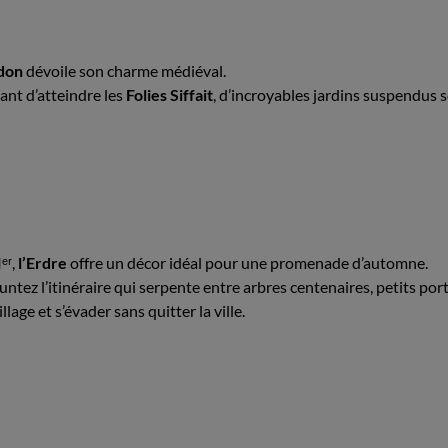
udon
dévoile son charme médiéval.
vant d’atteindre les
Folies Siffait
, d’incroyables jardins suspendus s
ᵉʳ,
l’Erdre
offre un décor idéal pour une promenade d’automne.
tez l’itinéraire qui serpente entre arbres centenaires, petits port
lage et s’évader sans quitter la ville.